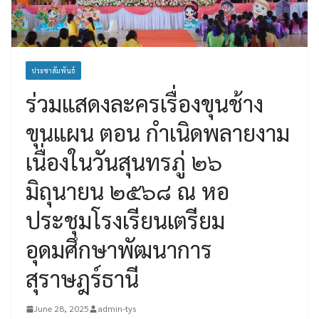
ประชาสัมพันธ์
ร่วมแสดงละครเรื่องขุนช้าง
ขุนแผน ตอน กำเนิดพลายงาม
เนื่องในวันสุนทรภู่ ๒๖
มิถุนายน ๒๕๖๘ ณ หอ
ประชุมโรงเรียนเตรียม
อุดมศึกษาพัฒนาการ
สุราษฎร์ธานี
June 28, 2025
admin-tys