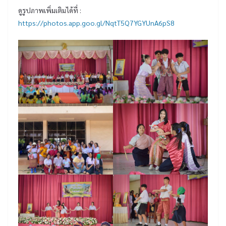
ดูรูปภาพเพิ่มเติมได้ที่ :
https://photos.app.goo.gl/NqtT5Q7YGYUnA6pS8