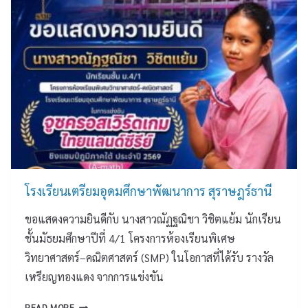
ฎ
ร
ญ
ย
ร์
ชั
จ
น
ธ
ย
น
เ
า
ม
ดิ
ต
นี
ง
ษ
รี
ค
ฐ์
ย
ล
ป
ม
เ
ร
อุ
นื่
ะ
ด
อ
จำ
ม
ง
ปี
ศึ
ใ
๒
ก
โรงเรียนเตรียมอุดมศึกษาพัฒนาการ สุราษฎร์ธานี
น
๕
ษ
โ
ขอแสดงความยินดีกับ นางสาวณัฏฐณิชา วิชิตแย้ม นักเรียน
๖
า
อ
๙
พั
ชั้นมัธยมศึกษาปีที่ 4/1 โครงการห้องเรียนพิเศษ
ก
ฒ
วิทยาศาสตร์–คณิตศาสตร์ (SMP) ในโอกาสที่ได้รับ รางวัล
า
น
ส
เหรียญทองแดง จากการแข่งขัน
า
วั
ก
น
โ
READ MORE