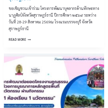
ขอเชิญชวนเข้าร่วม โครงการพัฒนาบุคลากรด้านทักษะทาง
นาฏศิลป์จังหวัดสุราษฎร์ธานี ปีการศึกษา ๒๕๖๙ ระหว่าง
วันที่ 28-29 สิงหาคม 2569ณ โรงแรมบรรจงบุรี จังหวัด
สุราษฎร์ธานี
ศู
READ MORE
น
ย์
พั
ฒ
น
า
วิ
ช
า
ก
า
ร