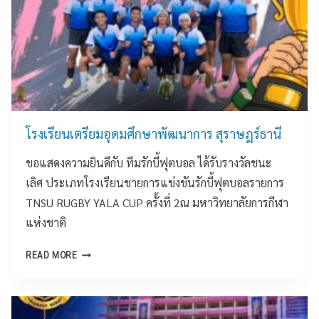
า
ศึ
ดุ
ว
ก
ดี
ช
ษ
แ
น
า
ล
ท้
(
ะ
อ
ส
จุ
ง
ม
ด
ถิ่
ป
เ
โรงเรียนเตรียมอุดมศึกษาพัฒนาการ สุราษฎร์ธานี
น
.
ที
สั
)
ย
ขอแสดงความยินดีกับ ทีมรักบี้ฟุตบอล ได้รับรางวัลชนะ
ม
จั
น
เลิศ ประเภทโรงเรียนชายการแข่งขันรักบี้ฟุตบอลรายการ
พั
ง
ถ
TNSU RUGBY YALA CUP ครั้งที่ 2ณ มหาวิทยาลัยการกีฬา
น
ห
ว
ธ์
แห่งชาติ
วั
า
อำ
ด
ย
เ
โ
สุ
READ MORE
พ
ภ
ร
ร
ร
อ
ง
า
ะ
ก
เ
ษ
พ
า
รี