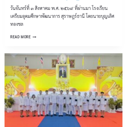
ร่
เ
ง
วันจันทร์ที่ ๓ สิงหาคม พ.ศ. ๒๕๖๙ ที่ผ่านมา โรงเรียน
ว
ศ
ปิ
ม
เตรียมอุดมศึกษาพัฒนาการ สุราษฎร์ธานี โดยนายบุญเลิศ
ษ
ด
นำ
ทองชล
“
ส
ข
ช่
ถ
บ
เ
READ MORE
ว
า
ว
ค
ย
น
น
รื
กั
ศึ
พ
อ
น
ก
า
ข่
ส
ษ
เ
า
ร้
า
ห
ย
า
เ
ร
ส่
ง
ป็
ด
ง
ค
น
พิ
เ
น
ก
ธี
ส
ดี
ร
เ
ริ
ใ
ณี
ปิ
ม
ห้
พิ
ด
ป
บ้
เ
โ
ร