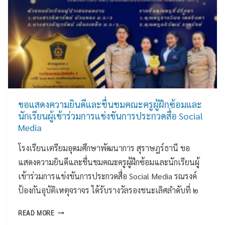
ขั
น
รั
ก
บี้
7
ค
น
ร
ขอแสดงความยินดีและชื่นชมคณะครูผู้ฝึกซ้อมและ
า
นักเรียนผู้เข้าร่วมการแข่งขันการประกวดสื่อ Social
ย
Media
ก
โรงเรียนเตรียมอุดมศึกษาพัฒนาการ สุราษฎร์ธานี ขอ
า
ร
แสดงความยินดีและชื่นชมคณะครูผู้ฝึกซ้อมและนักเรียนผู้
กี
เข้าร่วมการแข่งขันการประกวดสื่อ Social Media รณรงค์
ฬ
ป้องกันอุบัติเหตุจราจร ได้รับรางวัลรองชนะเลิศลำดับที่ ๒
า
นั
ข
READ MORE
ก
อ