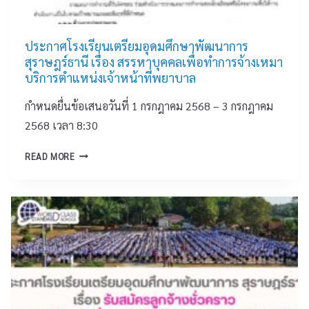
ที่
ต
เ
8
รี
ข้
ย
ประกาศโรงเรียนเตรียมอุดมศึกษาพัฒนาการ
า
ม
สุราษฎร์ธานี เรื่อง สรรหาบุคคลเพื่อทำการจ้างเหมา
ร่
อุ
บริการตำแหน่งเจ้าหน้าที่พยาบาล
ว
ด
ม
กำหนดยื่นข้อเสนอวันที่ 1 กรกฎาคม 2568 – 3 กรกฎาคม
ม
ก
ศึ
2568 เวลา 8:30
า
ก
ร
ป
ษ
แ
READ MORE
ร
า
ข่
ะ
พั
ง
ก
ฒ
ขั
า
น
น
ศ
า
ก
โ
ก
า
ร
า
ร
ง
ร
ป
เ
สุ
ร