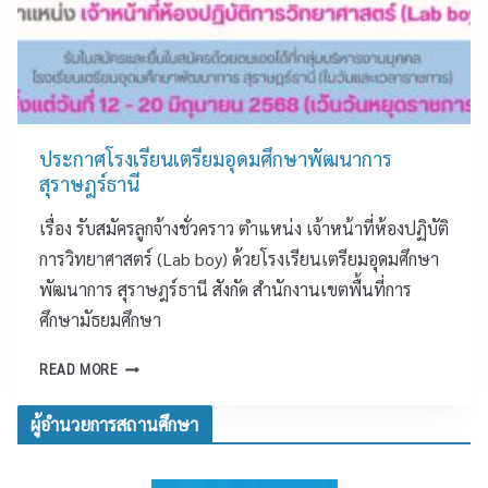
รี
ร
ะ
ย
า
ก
น
ษ
ว
เ
ฎ
ด
ต
ร์
สื่
รี
ธ
อ
ย
ประกาศโรงเรียนเตรียมอุดมศึกษาพัฒนาการ
า
S
ม
สุราษฎร์ธานี
นี
O
อุ
C
เรื่อง รับสมัครลูกจ้างชั่วคราว ตำแหน่ง เจ้าหน้าที่ห้องปฏิบัติ
ด
I
ม
การวิทยาศาสตร์ (Lab boy) ด้วยโรงเรียนเตรียมอุดมศึกษา
A
ศึ
L
พัฒนาการ สุราษฎร์ธานี สังกัด สำนักงานเขตพื้นที่การ
ก
M
ศึกษามัธยมศึกษา
ษ
E
า
D
ป
READ MORE
พั
I
ร
ฒ
A
ะ
ผู้อำนวยการสถานศึกษา
น
ก
า
า
ก