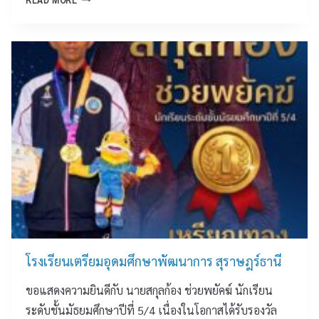
า
เ
ร
ร
ฉ
ง
สุ
ลิ
เ
ร
ม
รี
า
พ
ย
ษ
ร
น
ฎ
ะ
เ
ร์
ช
ต
ธ
น
รี
า
ม
ย
นี
พ
ม
ร
อุ
ร
ด
ษ
ม
า
ศึ
พ
ก
โรงเรียนเตรียมอุดมศึกษาพัฒนาการ สุราษฎร์ธานี
ร
ษ
ขอแสดงความยินดีกับ นายสกุลก้อง ช่วยพยัคฆ์ นักเรียน
ะ
า
บ
พั
ระดับชั้นมัธยมศึกษาปีที่ 5/4 เนื่องในโอกาสได้รับรองวัล