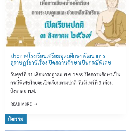
R
น
E
า
เ
ฏ
ว
ศิ
ที
ล
แ
ป์
ล
)
ก
โ
เ
ประกาศโรงเรียนเตรียมอุดมศึกษาพัฒนาการ
ร
ป
สุราษฎร์ธานีเรื่อง ปิดสถานศึกษาเป็นกรณีพิเศษ
ง
ลี่
วันศุกร์ที่ 31 เดือนกรกฎาคม พ.ศ. 2569 ปิดสถานศึกษาเป็น
เ
ย
รี
น
กรณีพิเศษโดยจะเปิดเรียนตามปกติ วันจันทร์ที่ 3 เดือน
ย
เ
สิงหาคม พ.ศ.
น
รี
เ
ย
ป
READ MORE
ต
น
ร
รี
รู้
ะ
กิจกรรม
ย
“
ก
ม
บ
า