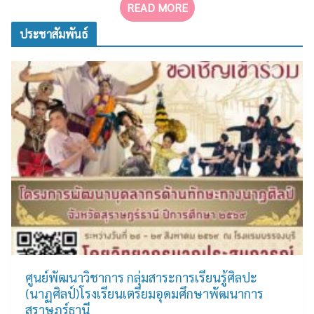
READ MORE
ประชาสัมพันธ์
ศูนย์พัฒนาวิชาการ กลุ่มสาระการเรียนรู้ศิลปะ
(นาฏศิลป์)โรงเรียนเตรียมอุดมศึกษาพัฒนาการ
สุราษฎร์ธานี