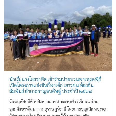
อุ
น
ศ
ด
เ
โ
ม
ส้
ร
ศึ
น
ง
ก
ท
เ
ษ
า
รี
า
ง
ย
พั
ส
น
ฒ
ร้
เ
น
า
ต
า
ง
รี
ก
ค
ย
า
น
ม
นักเรียนวงโยธวาทิต เข้าร่วมนำขบวนพาเหรดพิธี
ร
ดี
อุ
เปิดโครงการแข่งขันกีฬาเด็ก เยาวชน ท้องถิ่น
สุ
สู่
ด
สัมพันธ์ อำเภอกาญจนดิษฐ์ ประจำปี ๒๕๖๙
ร
สั
ม
า
ง
ศึ
วันพฤหัสบดีที่ ๖ สิงหาคม พ.ศ. ๒๕๖๙โรงเรียนเตรียม
ษ
ค
ก
อุดมศึกษาพัฒนาการ สุราษฎร์ธานี โดยนายบุญเลิศ ทองชล
ฎ
ม
ษ