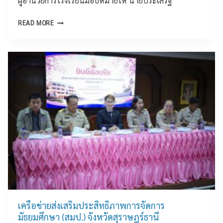
ผู้อำนวยการโรงเรียนมอบหมายให้ นายประเสริฐ
ร์
ที่
า
ธ
ยั่
พั
นั
READ MORE
า
ง
ฒ
ก
นี
ยื
น
เ
น
า
รี
”
ก
ย
ร่
า
น
ว
ร
ว
ม
สุ
ง
รั
ร
โ
บ
า
ย
ฟั
ษ
ธ
ง
ฎ
ว
ป
ร์
า
า
ธ
ทิ
ฐ
า
ต
ก
นี
เ
ถ
เ
ข้
เครือข่ายส่งเสริมประสิทธิภาพการจัดการ
า
รื่
า
มัธยมศึกษา (สมป.) จังหวัดสุราษฎร์ธานี
พิ
อ