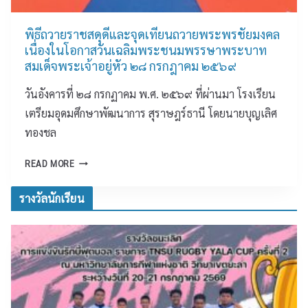
า
ศ
ค
ะ
น
ษ
ร
สิ
พิธีถวายราชสดุดีและจุดเทียนถวายพระพรชัยมงคล
เ
ง
ท
เนื่องในโอกาสวันเฉลิมพระชนมพรรษาพระบาท
มื
ก
ธิ
สมเด็จพระเจ้าอยู่หัว ๒๘ กรกฎาคม ๒๕๖๙
อ
า
ภ
ง
วันอังคารที่ ๒๘ กรกฏาคม พ.ศ. ๒๕๖๙ ที่ผ่านมา โรงเรียน
ร
า
”
แ
พ
เตรียมอุดมศึกษาพัฒนาการ สุราษฎร์ธานี โดยนายบุญเลิศ
ข่
ก
ทองชล
ง
า
ขั
ร
พิ
READ MORE
น
จั
ธี
กี
ด
ถ
รางวัลนักเรียน
ฬ
ก
ว
า
า
า
เ
ร
ย
ด็
มั
ร
ก
ธ
า
เ
ย
ช
ย
ม
ส