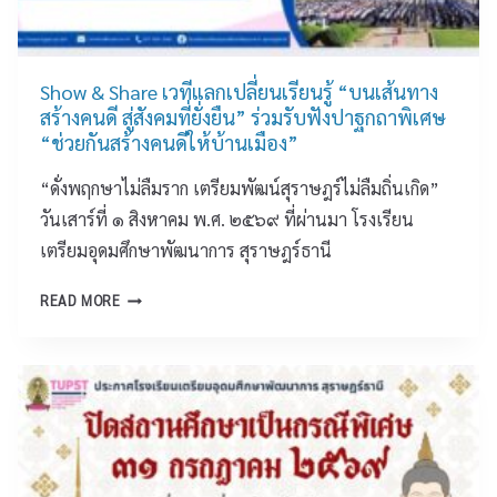
ก
ลุ่
ม
ส
Show & Share เวทีแลกเปลี่ยนเรียนรู้ “บนเส้นทาง
า
สร้างคนดี สู่สังคมที่ยั่งยืน” ร่วมรับฟังปาฐกถาพิเศษ
ร
“ช่วยกันสร้างคนดีให้บ้านเมือง”
ะ
“ดั่งพฤกษาไม่ลืมราก เตรียมพัฒน์สุราษฎร์ไม่ลืมถิ่นเกิด”
ก
า
วันเสาร์ที่ ๑ สิงหาคม พ.ศ. ๒๕๖๙ ที่ผ่านมา โรงเรียน
ร
เตรียมอุดมศึกษาพัฒนาการ สุราษฎร์ธานี
เ
รี
S
READ MORE
ย
H
น
O
รู้
W
ศิ
&
ล
S
ป
H
ะ
A
(