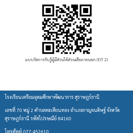
า
พั
บุ
ฒ
ค
น
ค
า
ล
ก
เ
า
พื่
ร
อ
สุ
ทำ
ร
แบบวัดการรับรู้ผู้มีส่วนได้ส่วนเสียภายนอก (EIT 2)
ก
า
า
ษ
ร
ฎ
จ้
ร์
า
ธ
โรงเรียนเตรียมอุดมศึกษาพัฒนาการ สุราษฎร์ธานี
ง
า
เ
นี
เลขที่ 70 หมู่ 2 ตำบลตะเคียนทอง อำเภอกาญจนดิษฐ์ จังหวัด
ห
ม
สุราษฎร์ธานี รหัสไปรษณีย์ 84160
า
โทรศัพท์ 077-452610
บ