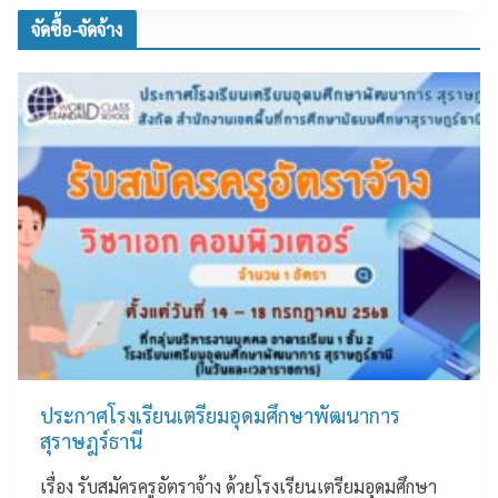
เ
แ
จัดซื้อ-จัดจ้าง
รี
ส
ย
ด
น
ง
นั
ค
ก
ว
ศึ
า
ก
ม
ษ
ยิ
า
น
แ
ดี
ห่
แ
ง
ล
ช
ะ
า
ชื่
ติ
น
ประกาศโรงเรียนเตรียมอุดมศึกษาพัฒนาการ
ค
ช
สุราษฎร์ธานี
รั้
ม
ง
ค
เรื่อง รับสมัครครูอัตราจ้าง ด้วยโรงเรียนเตรียมอุดมศึกษา
ที่