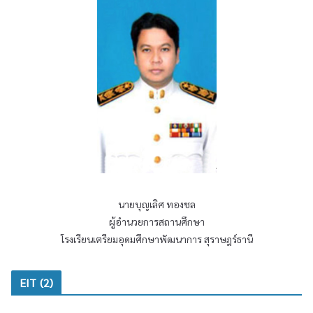
ศ
า
โ
ร
ร
สุ
ง
ร
เ
า
รี
ษ
ย
ฎ
น
ร์
เ
ธ
ต
า
รี
นี
ย
เ
ม
นายบุญเลิศ ทองชล
รื่
อุ
อ
ผู้อำนวยการสถานศึกษา
ด
ง
โรงเรียนเตรียมอุดมศึกษาพัฒนาการ สุราษฎร์ธานี
ม
ส
ศึ
ร
ก
EIT (2)
ร
ษ
ห
า