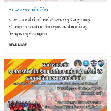
ก
ร
ษ
ขอแสดงความยินดีกับ
ก
า
ฎ
พั
นางสาวดารณี เรืองจันทร์ ตำแหน่ง ครู วิทยฐานะครู
า
ฒ
ชำนาญการ นางสาวภาริตา พุฒนวน ตำแหน่ง ครู
ค
น
ม
วิทยฐานะครูชำนาญการ
า
๒
ก
ข
๕
READ MORE
า
อ
๖
ร
แ
๙
สุ
ส
ร
ด
า
ง
ษ
ค
ฎ
ว
ร์
า
ธ
ม
า
ยิ
นี
น