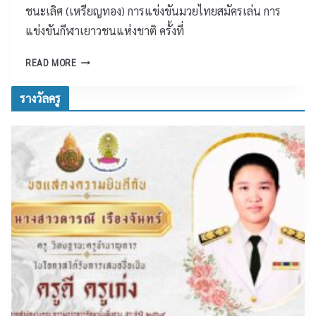
า
ฒ
ชนะเลิศ (เหรียญทอง) การแข่งขันมวยไทยสมัครเล่น การ
ท
น
แข่งขันกีฬาเยาวชนแห่งชาติ ครั้งที่
ส
า
ม
ก
โ
READ MORE
เ
า
ร
ด็
ร
ง
รางวัลครู
จ
สุ
เ
พ
ร
รี
ร
า
ย
ะ
ษ
น
เ
ฎ
เ
จ้
ร์
ต
า
ธ
รี
อ
า
ย
ยู่
นี
ม
หั
อุ
ว
ด
๒
ม
๘
ศึ
ก