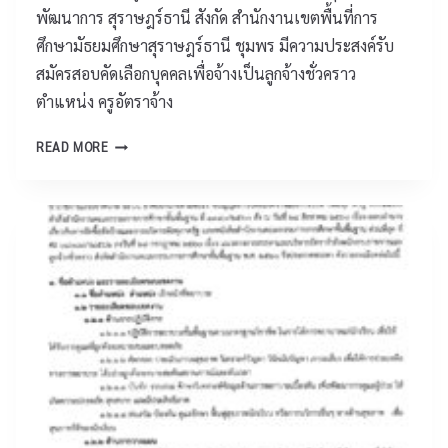
ณ
พัฒนาการ สุราษฎร์ธานี สังกัด สำนักงานเขตพื้นที่การ
4
ะ
ศึกษามัธยมศึกษาสุราษฎร์ธานี ชุมพร มีความประสงค์รับ
5
ค
คั
สมัครสอบคัดเลือกบุคคลเพื่อจ้างเป็นลูกจ้างชั่วคราว
รู
ด
ผู้
ตำแหน่ง ครูอัตราจ้าง
เ
ฝึ
ลื
ป
ก
READ MORE
อ
ร
ซ้
ก
ะ
อ
เ
ก
ม
ข
า
แ
ต
ศ
ล
ก
โ
ะ
า
ร
นั
ร
ง
ก
แ
เ
เ
ข่
รี
รี
ง
ย
ย
ขั
น
น
น
เ
ผู้