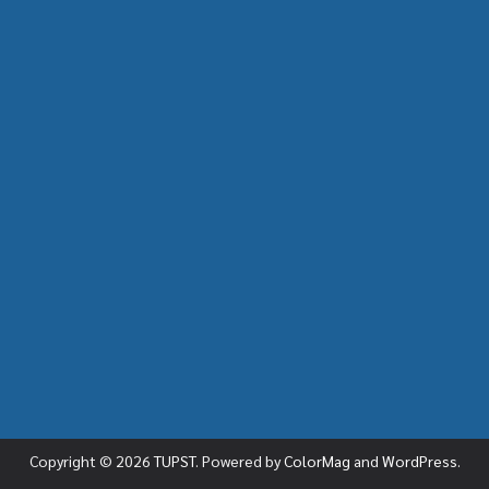
Copyright © 2026
TUPST
. Powered by
ColorMag
and
WordPress
.