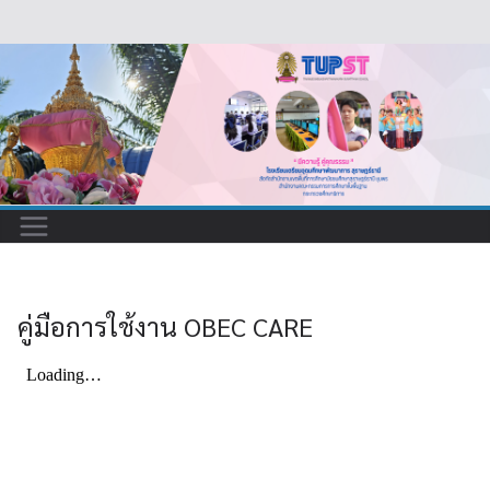
S
k
i
p
t
o
c
o
n
t
คู่มือการใช้งาน OBEC CARE
e
n
t