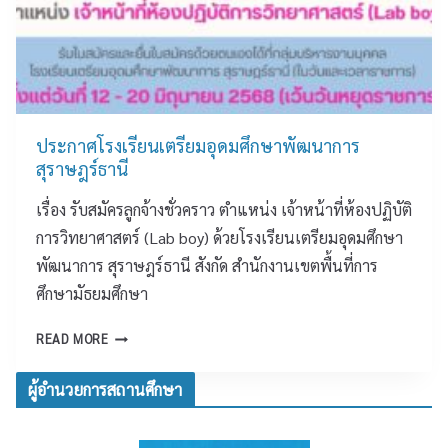
รี
ร
ะ
ย
า
ก
น
ษ
ว
เ
ฎ
ด
ต
ร์
สื่
รี
ธ
อ
ย
ประกาศโรงเรียนเตรียมอุดมศึกษาพัฒนาการ
า
S
ม
สุราษฎร์ธานี
นี
O
อุ
C
เรื่อง รับสมัครลูกจ้างชั่วคราว ตำแหน่ง เจ้าหน้าที่ห้องปฏิบัติ
ด
I
ม
การวิทยาศาสตร์ (Lab boy) ด้วยโรงเรียนเตรียมอุดมศึกษา
A
ศึ
L
พัฒนาการ สุราษฎร์ธานี สังกัด สำนักงานเขตพื้นที่การ
ก
M
ศึกษามัธยมศึกษา
ษ
E
า
D
ป
READ MORE
พั
I
ร
ฒ
A
ะ
ผู้อำนวยการสถานศึกษา
น
ก
า
า
ก