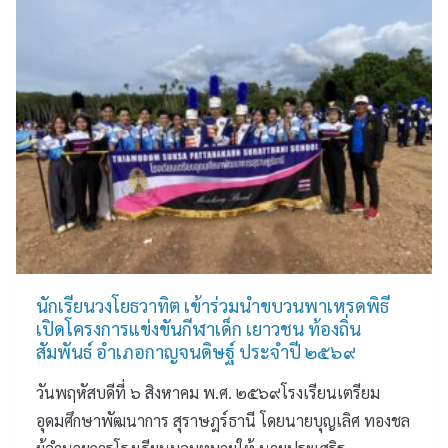
อุ
น
ศ
ด
เ
โ
ม
ส้
ร
ศึ
น
ง
ก
ท
เ
ษ
า
รี
า
ง
ย
พั
ส
น
ฒ
ร้
เ
น
า
ต
า
ง
รี
ก
ค
ย
า
น
ม
นักเรียนวงโยธวาทิต เข้าร่วมนำขบวนพาเหรดพิธี
ร
ดี
อุ
เปิดโครงการแข่งขันกีฬาเด็ก เยาวชน ท้องถิ่น
สุ
สู่
ด
สัมพันธ์ อำเภอกาญจนดิษฐ์ ประจำปี ๒๕๖๙
ร
สั
ม
า
ง
ศึ
วันพฤหัสบดีที่ ๖ สิงหาคม พ.ศ. ๒๕๖๙โรงเรียนเตรียม
ษ
ค
ก
อุดมศึกษาพัฒนาการ สุราษฎร์ธานี โดยนายบุญเลิศ ทองชล
ฎ
ม
ษ