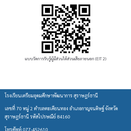
า
พั
บุ
ฒ
ค
น
ค
า
ล
ก
เ
า
พื่
ร
อ
สุ
ทำ
ร
แบบวัดการรับรู้ผู้มีส่วนได้ส่วนเสียภายนอก (EIT 2)
ก
า
า
ษ
ร
ฎ
จ้
ร์
า
ธ
โรงเรียนเตรียมอุดมศึกษาพัฒนาการ สุราษฎร์ธานี
ง
า
เ
นี
เลขที่ 70 หมู่ 2 ตำบลตะเคียนทอง อำเภอกาญจนดิษฐ์ จังหวัด
ห
ม
สุราษฎร์ธานี รหัสไปรษณีย์ 84160
า
โทรศัพท์ 077-452610
บ