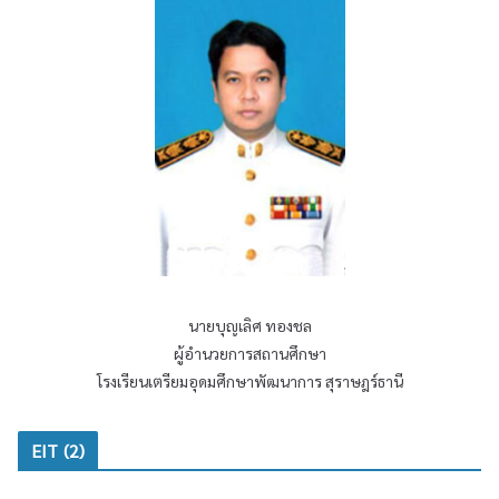
ศ
า
โ
ร
ร
สุ
ง
ร
เ
า
รี
ษ
ย
ฎ
น
ร์
เ
ธ
ต
า
รี
นี
ย
เ
ม
นายบุญเลิศ ทองชล
รื่
อุ
อ
ผู้อำนวยการสถานศึกษา
ด
ง
โรงเรียนเตรียมอุดมศึกษาพัฒนาการ สุราษฎร์ธานี
ม
ส
ศึ
ร
ก
EIT (2)
ร
ษ
ห
า