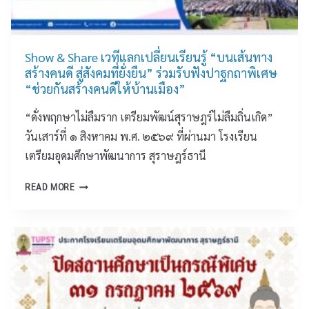
ก
ลุ่
ม
ส
Show & Share เวทีแลกเปลี่ยนเรียนรู้ “บนเส้นทาง
า
สร้างคนดี สู่สังคมที่ยั่งยืน” ร่วมรับฟังปาฐกถาพิเศษ
ร
“ช่วยกันสร้างคนดีให้บ้านเมือง”
ะ
“ดั่งพฤกษาไม่ลืมราก เตรียมพัฒน์สุราษฎร์ไม่ลืมถิ่นเกิด”
ก
า
วันเสาร์ที่ ๑ สิงหาคม พ.ศ. ๒๕๖๙ ที่ผ่านมา โรงเรียน
ร
เตรียมอุดมศึกษาพัฒนาการ สุราษฎร์ธานี
เ
รี
S
READ MORE
ย
H
น
O
รู้
W
ศิ
&
ล
S
ป
H
ะ
A
(