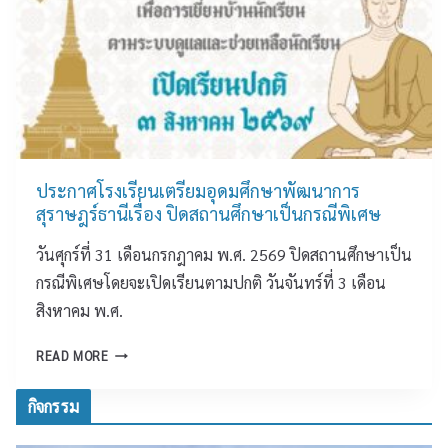
R
น
E
า
เ
ฏ
ว
ศิ
ที
ล
แ
ป์
ล
)
ก
โ
เ
ประกาศโรงเรียนเตรียมอุดมศึกษาพัฒนาการ
ร
ป
สุราษฎร์ธานีเรื่อง ปิดสถานศึกษาเป็นกรณีพิเศษ
ง
ลี่
วันศุกร์ที่ 31 เดือนกรกฎาคม พ.ศ. 2569 ปิดสถานศึกษาเป็น
เ
ย
รี
น
กรณีพิเศษโดยจะเปิดเรียนตามปกติ วันจันทร์ที่ 3 เดือน
ย
เ
สิงหาคม พ.ศ.
น
รี
เ
ย
ป
READ MORE
ต
น
ร
รี
รู้
ะ
กิจกรรม
ย
“
ก
ม
บ
า