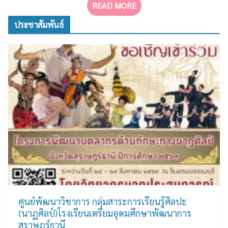
READ MORE
ประชาสัมพันธ์
ศูนย์พัฒนาวิชาการ กลุ่มสาระการเรียนรู้ศิลปะ
(นาฏศิลป์)โรงเรียนเตรียมอุดมศึกษาพัฒนาการ
สุราษฎร์ธานี