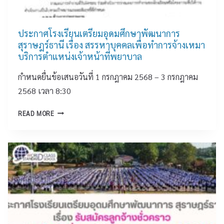
ที่
ต
เ
8
รี
ข้
ย
ประกาศโรงเรียนเตรียมอุดมศึกษาพัฒนาการ
า
ม
สุราษฎร์ธานี เรื่อง สรรหาบุคคลเพื่อทำการจ้างเหมา
ร่
อุ
บริการตำแหน่งเจ้าหน้าที่พยาบาล
ว
ด
ม
กำหนดยื่นข้อเสนอวันที่ 1 กรกฎาคม 2568 – 3 กรกฎาคม
ม
ก
ศึ
2568 เวลา 8:30
า
ก
ร
ป
ษ
แ
READ MORE
ร
า
ข่
ะ
พั
ง
ก
ฒ
ขั
า
น
น
ศ
า
ก
โ
ก
า
ร
า
ร
ง
ร
ป
เ
สุ
ร