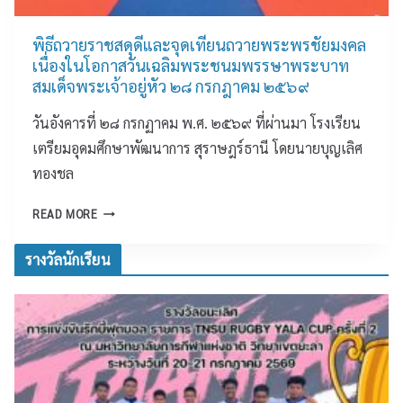
า
ศ
ค
ะ
น
ษ
ร
สิ
พิธีถวายราชสดุดีและจุดเทียนถวายพระพรชัยมงคล
เ
ง
ท
เนื่องในโอกาสวันเฉลิมพระชนมพรรษาพระบาท
มื
ก
ธิ
สมเด็จพระเจ้าอยู่หัว ๒๘ กรกฎาคม ๒๕๖๙
อ
า
ภ
ง
วันอังคารที่ ๒๘ กรกฏาคม พ.ศ. ๒๕๖๙ ที่ผ่านมา โรงเรียน
ร
า
”
แ
พ
เตรียมอุดมศึกษาพัฒนาการ สุราษฎร์ธานี โดยนายบุญเลิศ
ข่
ก
ทองชล
ง
า
ขั
ร
พิ
READ MORE
น
จั
ธี
กี
ด
ถ
รางวัลนักเรียน
ฬ
ก
ว
า
า
า
เ
ร
ย
ด็
มั
ร
ก
ธ
า
เ
ย
ช
ย
ม
ส