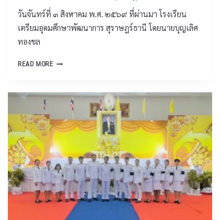
ร่
เ
ง
วันจันทร์ที่ ๓ สิงหาคม พ.ศ. ๒๕๖๙ ที่ผ่านมา โรงเรียน
ว
ศ
ปิ
ม
เตรียมอุดมศึกษาพัฒนาการ สุราษฎร์ธานี โดยนายบุญเลิศ
ษ
ด
นำ
ทองชล
“
ส
ข
ช่
ถ
บ
เ
READ MORE
ว
า
ว
ค
ย
น
น
รื
กั
ศึ
พ
อ
น
ก
า
ข่
ส
ษ
เ
า
ร้
า
ห
ย
า
เ
ร
ส่
ง
ป็
ด
ง
ค
น
พิ
เ
น
ก
ธี
ส
ดี
ร
เ
ริ
ใ
ณี
ปิ
ม
ห้
พิ
ด
ป
บ้
เ
โ
ร