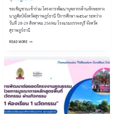
ขอเชิญชวนเข้าร่วม โครงการพัฒนาบุคลากรด้านทักษะทาง
นาฏศิลป์จังหวัดสุราษฎร์ธานี ปีการศึกษา ๒๕๖๙ ระหว่าง
วันที่ 28-29 สิงหาคม 2569ณ โรงแรมบรรจงบุรี จังหวัด
สุราษฎร์ธานี
ศู
READ MORE
น
ย์
พั
ฒ
น
า
วิ
ช
า
ก
า
ร