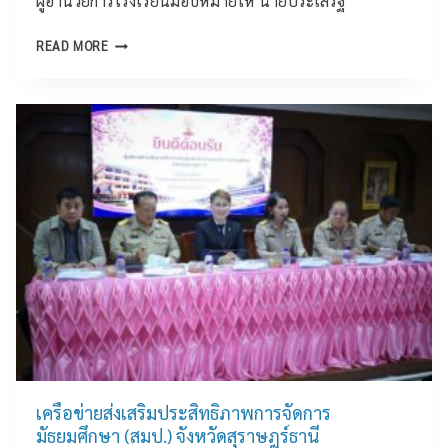
ผู้อำนวยการโรงเรียนมอบหมายให้ นายประเสริฐ
ร์
ที่
า
ธ
ยั่
พั
นั
READ MORE
า
ง
ฒ
ก
นี
ยื
น
เ
น
า
รี
”
ก
ย
ร่
า
น
ว
ร
ว
ม
สุ
ง
รั
ร
โ
บ
า
ย
ฟั
ษ
ธ
ง
ฎ
ว
ป
ร์
า
า
ธ
ทิ
ฐ
า
ต
ก
นี
เ
ถ
เ
ข้
เครือข่ายส่งเสริมประสิทธิภาพการจัดการ
า
รื่
า
มัธยมศึกษา (สมป.) จังหวัดสุราษฎร์ธานี
พิ
อ