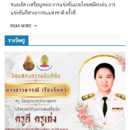
า
ฒ
ชนะเลิศ (เหรียญทอง) การแข่งขันมวยไทยสมัครเล่น การ
ท
น
แข่งขันกีฬาเยาวชนแห่งชาติ ครั้งที่
ส
า
ม
ก
โ
READ MORE
เ
า
ร
ด็
ร
ง
รางวัลครู
จ
สุ
เ
พ
ร
รี
ร
า
ย
ะ
ษ
น
เ
ฎ
เ
จ้
ร์
ต
า
ธ
รี
อ
า
ย
ยู่
นี
ม
หั
อุ
ว
ด
๒
ม
๘
ศึ
ก