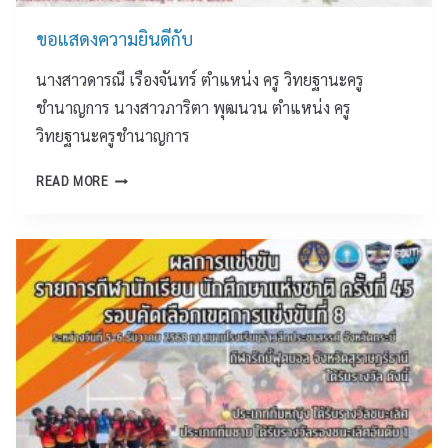
ก
ร
ษ
ขอแสดงความยินดีกับ
ก
า
ฎ
พั
นางสาวดารณี เรืองจันทร์ ตำแหน่ง ครู วิทยฐานะครู
า
ฒ
ชำนาญการ นางสาวภาริตา พุฒนวน ตำแหน่ง ครู
ค
น
ม
วิทยฐานะครูชำนาญการ
า
๒
ก
ข
๕
READ MORE
า
อ
๖
ร
แ
๙
สุ
ส
ร
ด
า
ง
ษ
ค
ฎ
ว
ร์
า
ธ
ม
า
ยิ
นี
น