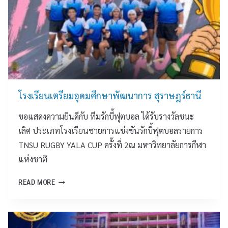
า
ศึ
ดุ
ว
ก
ดี
ช
ษ
แ
น
า
ล
ท้
(
ะ
อ
ส
จุ
ง
ม
ด
ถิ่
ป
เ
โรงเรียนเตรียมอุดมศึกษาพัฒนาการ สุราษฎร์ธานี
น
.
ที
สั
)
ย
ขอแสดงความยินดีกับ ทีมรักบี้ฟุตบอล ได้รับรางวัลชนะ
ม
จั
น
เลิศ ประเภทโรงเรียนชายการแข่งขันรักบี้ฟุตบอลรายการ
พั
ง
ถ
TNSU RUGBY YALA CUP ครั้งที่ 2ณ มหาวิทยาลัยการกีฬา
น
ห
ว
ธ์
แห่งชาติ
วั
า
อำ
ด
ย
เ
โ
สุ
READ MORE
พ
ภ
ร
ร
ร
อ
ง
า
ะ
ก
เ
ษ
พ
า
รี