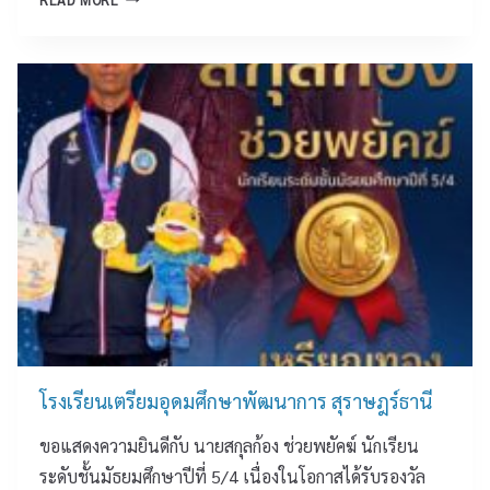
า
เ
ร
ร
ฉ
ง
สุ
ลิ
เ
ร
ม
รี
า
พ
ย
ษ
ร
น
ฎ
ะ
เ
ร์
ช
ต
ธ
น
รี
า
ม
ย
นี
พ
ม
ร
อุ
ร
ด
ษ
ม
า
ศึ
พ
ก
โรงเรียนเตรียมอุดมศึกษาพัฒนาการ สุราษฎร์ธานี
ร
ษ
ขอแสดงความยินดีกับ นายสกุลก้อง ช่วยพยัคฆ์ นักเรียน
ะ
า
บ
พั
ระดับชั้นมัธยมศึกษาปีที่ 5/4 เนื่องในโอกาสได้รับรองวัล