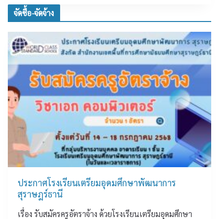
เ
แ
จัดซื้อ-จัดจ้าง
รี
ส
ย
ด
น
ง
นั
ค
ก
ว
ศึ
า
ก
ม
ษ
ยิ
า
น
แ
ดี
ห่
แ
ง
ล
ช
ะ
า
ชื่
ติ
น
ประกาศโรงเรียนเตรียมอุดมศึกษาพัฒนาการ
ค
ช
สุราษฎร์ธานี
รั้
ม
ง
ค
เรื่อง รับสมัครครูอัตราจ้าง ด้วยโรงเรียนเตรียมอุดมศึกษา
ที่