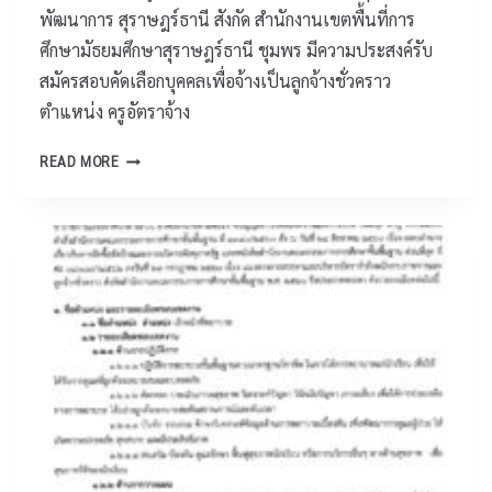
ณ
พัฒนาการ สุราษฎร์ธานี สังกัด สำนักงานเขตพื้นที่การ
4
ะ
ศึกษามัธยมศึกษาสุราษฎร์ธานี ชุมพร มีความประสงค์รับ
5
ค
คั
สมัครสอบคัดเลือกบุคคลเพื่อจ้างเป็นลูกจ้างชั่วคราว
รู
ด
ผู้
ตำแหน่ง ครูอัตราจ้าง
เ
ฝึ
ลื
ป
ก
READ MORE
อ
ร
ซ้
ก
ะ
อ
เ
ก
ม
ข
า
แ
ต
ศ
ล
ก
โ
ะ
า
ร
นั
ร
ง
ก
แ
เ
เ
ข่
รี
รี
ง
ย
ย
ขั
น
น
น
เ
ผู้