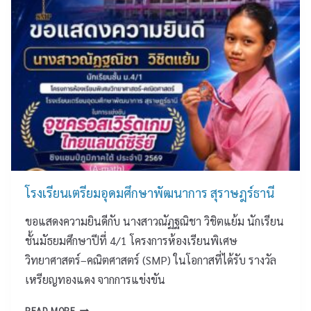
ฎ
ร
ญ
ย
ร์
ชั
จ
น
ธ
ย
น
เ
า
ม
ดิ
ต
นี
ง
ษ
รี
ค
ฐ์
ย
ล
ป
ม
เ
ร
อุ
นื่
ะ
ด
อ
จำ
ม
ง
ปี
ศึ
ใ
๒
ก
โรงเรียนเตรียมอุดมศึกษาพัฒนาการ สุราษฎร์ธานี
น
๕
ษ
โ
ขอแสดงความยินดีกับ นางสาวณัฏฐณิชา วิชิตแย้ม นักเรียน
๖
า
อ
๙
พั
ชั้นมัธยมศึกษาปีที่ 4/1 โครงการห้องเรียนพิเศษ
ก
ฒ
วิทยาศาสตร์–คณิตศาสตร์ (SMP) ในโอกาสที่ได้รับ รางวัล
า
น
ส
เหรียญทองแดง จากการแข่งขัน
า
วั
ก
น
โ
READ MORE