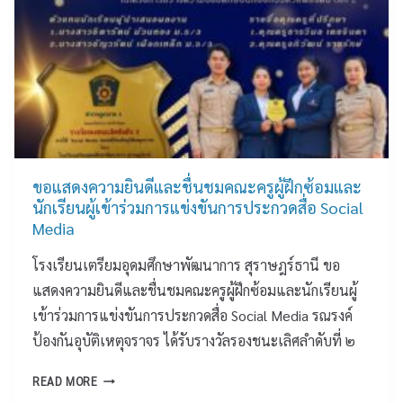
ขั
น
รั
ก
บี้
7
ค
น
ร
ขอแสดงความยินดีและชื่นชมคณะครูผู้ฝึกซ้อมและ
า
นักเรียนผู้เข้าร่วมการแข่งขันการประกวดสื่อ Social
ย
Media
ก
โรงเรียนเตรียมอุดมศึกษาพัฒนาการ สุราษฎร์ธานี ขอ
า
ร
แสดงความยินดีและชื่นชมคณะครูผู้ฝึกซ้อมและนักเรียนผู้
กี
เข้าร่วมการแข่งขันการประกวดสื่อ Social Media รณรงค์
ฬ
ป้องกันอุบัติเหตุจราจร ได้รับรางวัลรองชนะเลิศลำดับที่ ๒
า
นั
ข
READ MORE
ก
อ